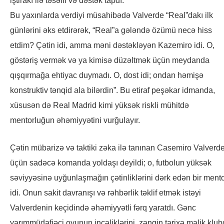
iştirakı ilə təsəlli və dəstək tapdı.
Bu yaxınlarda verdiyi müsahibədə Valverde “Real”dakı ilk
günlərini əks etdirərək, “Real”a gələndə özümü necə hiss
etdim? Çətin idi, amma məni dəstəkləyən Kazemiro idi. O,
göstəriş vermək və ya kimisə düzəltmək üçün meydanda
qışqırmağa ehtiyac duymadı. O, dost idi; ondan həmişə
konstruktiv tənqid ala bilərdin”. Bu etiraf peşəkar idmanda,
xüsusən də Real Madrid kimi yüksək riskli mühitdə
mentorluğun əhəmiyyətini vurğulayır.
Çətin mübarizə və taktiki zəka ilə tanınan Casemiro Valverd
üçün sadəcə komanda yoldaşı deyildi; o, futbolun yüksək
səviyyəsinə uyğunlaşmağın çətinliklərini dərk edən bir ment
idi. Onun sakit davranışı və rəhbərlik təklif etmək istəyi
Valverdenin keçidində əhəmiyyətli fərq yaratdı. Gənc
yarımmüdafiəçi oyunun incəliklərini, zəngin tarixə malik klu