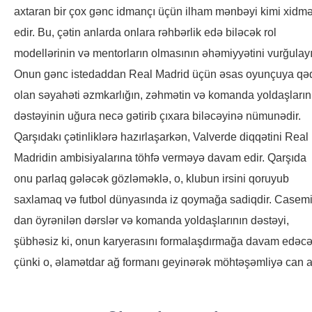
axtaran bir çox gənc idmançı üçün ilham mənbəyi kimi xidmə
edir. Bu, çətin anlarda onlara rəhbərlik edə biləcək rol
modellərinin və mentorların olmasının əhəmiyyətini vurğulayı
Onun gənc istedaddan Real Madrid üçün əsas oyunçuya qə
olan səyahəti əzmkarlığın, zəhmətin və komanda yoldaşların
dəstəyinin uğura necə gətirib çıxara biləcəyinə nümunədir.
Qarşıdakı çətinliklərə hazırlaşarkən, Valverde diqqətini Real
Madridin ambisiyalarına töhfə verməyə davam edir. Qarşıda
onu parlaq gələcək gözləməklə, o, klubun irsini qoruyub
saxlamaq və futbol dünyasında iz qoymağa sadiqdir. Casemi
dan öyrənilən dərslər və komanda yoldaşlarının dəstəyi,
şübhəsiz ki, onun karyerasını formalaşdırmağa davam edəcə
çünki o, əlamətdar ağ formanı geyinərək möhtəşəmliyə can at