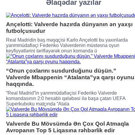
Əlaqədar yazılar
Ançelotti: Valverde hazırda dünyanın ən yaxşı
futbolçusudur
Real Madridin baş məşqçisi Karlo Ançelotti bu yaxınlarda
yarımmüdafiəçi Federiko Valverdenin müstəsna oyun
keyfiyyətlərini tərifləyərək onun komanda ü
“Onun çoxlarını susdurduğunu düşün.”
Valverde Mbappenin “Atalanta”ya qarşı oyunu
haqqında.
“Real Madrid”in yarımmüdafiəçisi Federiko Valverde
komandasının 2:0 hesablı qələbəsi ilə başa çatan UEFA
Superkuboku matçında “Atala
Valverde Bu Mövsümdə Ən Çox Qol Atmaqla
Avropanın Top 5 Liqasına rəhbərlik edir