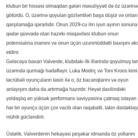
klubun bir hissəsi olmaqdan gələn məsuliyyəti də öz üzərinə
götürdü. O, üzərinə qoyulan gözləntiləri başa düşür və onları
qarşılamağa qərarlıdır. Onun 2029-cu ilin iyun ayının sonuna
qədər qüvvədə olan hazırkı müqaviləsi klubun onun
potensialına inamını və onun üçün uzunmüddətli baxışını ək
etdirir.
Gələcəyə baxan Valverde, klubdakı ilk illərində qoyulmuş tə
üzərində qurmağı hədəfləyir. Luka Modriç və Toni Kroos kimi
təcrübəli oyunçuların təsiri ilə o, öz bacarıqlarını və oyun
anlayışını daha da artırmağa hazırdır. Heyət daxilindəki
yoldaşlıq ən yüksək performans səviyyəsinə çatmaq istəyən
hər bir oyunçu üçün çox vacib olan rəqabətli, lakin dəstəkləy
mühiti gücləndirir.
Üstəlik, Valverdenin hekayəsi peşəkar idmanda öz yollarını