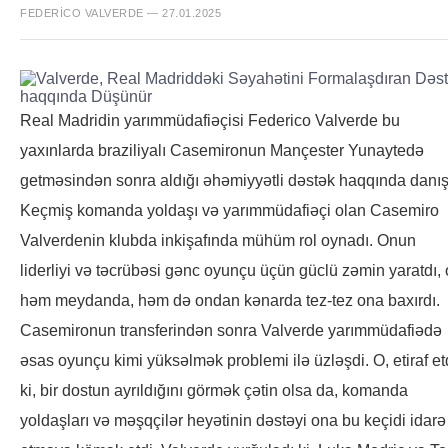
FEDERICO VALVERDE — 27.01.2025
Real Madridin yarımmüdafiəçisi Federico Valverde bu
yaxınlarda braziliyalı Casemironun Mançester Yunaytedə
getməsindən sonra aldığı əhəmiyyətli dəstək haqqında danış
Keçmiş komanda yoldaşı və yarımmüdafiəçi olan Casemiro
Valverdenin klubda inkişafında mühüm rol oynadı. Onun
liderliyi və təcrübəsi gənc oyunçu üçün güclü zəmin yaratdı, 
həm meydanda, həm də ondan kənarda tez-tez ona baxırdı.
Casemironun transferindən sonra Valverde yarımmüdafiədə
əsas oyunçu kimi yüksəlmək problemi ilə üzləşdi. O, etiraf et
ki, bir dostun ayrıldığını görmək çətin olsa da, komanda
yoldaşları və məşqçilər heyətinin dəstəyi ona bu keçidi idarə