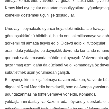
etməyə kömək etdi. Valverde vurğuladı ki, Luka Modriç və To
Kroos kimi oyunçular ona artan məsuliyyətlərə uyğunlaşma
köməklik göstərmək üçün işə qoşuldular.
Uruqvaylı beynəlxalq oyunçu heyətdəki müsbət ab-havaya
görə təşəkkürünü bildirib ki, bu da onu təkmilləşməyə və da
görkəmli rol almağa təşviq edib. O qeyd edib ki, futbolçular
arasındakı yoldaşlıq bu dəyişiklik dövründə komanda ruhun
qorunub saxlanmasında mühüm rol oynayıb. Valverdenin uğ
qazanmaq əzmi daha da gücləndi və o, komandaya öz dəyər
sübut etmək üçün yorulmadan çalışdı.
Bir oyunçu kimi inkişaf etməyə davam edərkən, Valverde bü
diqqətini Real Madridin həm daxili, həm də Avropa yarışları
uğur qazanmasına töhfə verməyə yönəldir. Komanda
yoldaşlarının dəstəyi və Kazemirodan öyrəndiyi dərslərlə o, 
mövsüm əhəmiyyətli təsir bağışlamağa hazırdır. Valverdenin