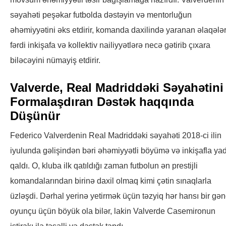
səyahəti peşəkar futbolda dəstəyin və mentorluğun
əhəmiyyətini əks etdirir, komanda daxilində yaranan əlaqələr
fərdi inkişafa və kollektiv nailiyyətlərə necə gətirib çıxara
biləcəyini nümayiş etdirir.
Valverde, Real Madriddəki Səyahətini
Formalaşdıran Dəstək haqqında
Düşünür
Federico Valverdenin Real Madriddəki səyahəti 2018-ci ilin
iyulunda gəlişindən bəri əhəmiyyətli böyümə və inkişafla ya
qaldı. O, kluba ilk qatıldığı zaman futbolun ən prestijli
komandalarından birinə daxil olmaq kimi çətin sınaqlarla
üzləşdi. Dərhal yerinə yetirmək üçün təzyiq hər hansı bir gən
oyunçu üçün böyük ola bilər, lakin Valverde Casemironun