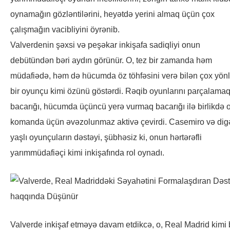
oynamağın gözləntilərini, heyətdə yerini almaq üçün çox
çalışmağın vacibliyini öyrənib.
Valverdenin şəxsi və peşəkar inkişafa sadiqliyi onun
debütündən bəri aydın görünür. O, tez bir zamanda həm
müdafiədə, həm də hücumda öz töhfəsini verə bilən çox yön
bir oyunçu kimi özünü göstərdi. Rəqib oyunlarını parçalama
bacarığı, hücumda üçüncü yerə vurmaq bacarığı ilə birlikdə 
komanda üçün əvəzolunmaz aktivə çevirdi. Casemiro və dig
yaşlı oyunçuların dəstəyi, şübhəsiz ki, onun hərtərəfli
yarımmüdafiəçi kimi inkişafında rol oynadı.
Valverde inkişaf etməyə davam etdikcə, o, Real Madrid kimi 